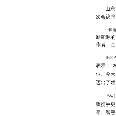
山东
次会议将
中国
新能源的
作者、企
IEEP
表示：“
2
位。今天
迈出了领
“在
望携手更
靠、智慧